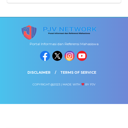
Portal Informasi dan Referensi Mahasiswa
DISCLAIMER
TERMS OF SERVICE
COPYRIGHT @2023 | MADE WITH
BY PJV