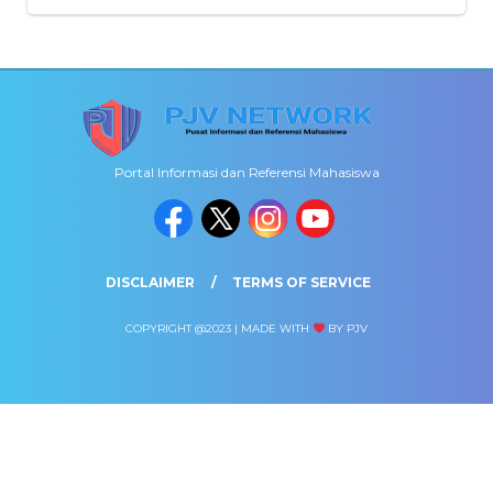
Portal Informasi dan Referensi Mahasiswa
DISCLAIMER
TERMS OF SERVICE
COPYRIGHT @2023 | MADE WITH
BY PJV