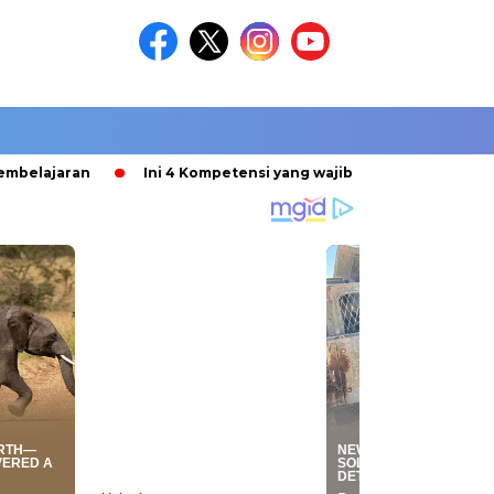
lajaran
Ini 4 Kompetensi yang wajib dikuasai Guru
Kat