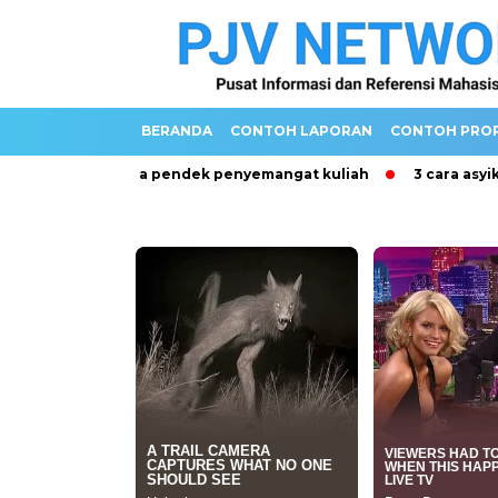
BERANDA
CONTOH LAPORAN
CONTOH PRO
Kata Mutiara pendek penyemangat kuliah
3 cara asyik unt