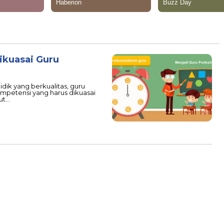
ikuasai Guru
dik yang berkualitas, guru
petensi yang harus dikuasai
ut…