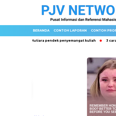
BERANDA
CONTOH LAPORAN
CONTOH PRO
ru
Kata Mutiara pendek penyemangat kuliah
3 cara asy