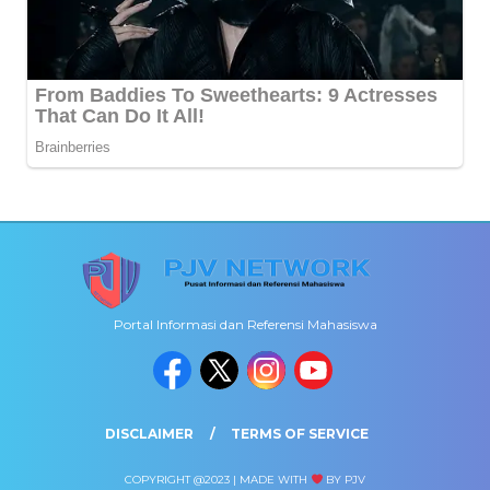
Portal Informasi dan Referensi Mahasiswa
DISCLAIMER
TERMS OF SERVICE
COPYRIGHT @2023 | MADE WITH
BY PJV