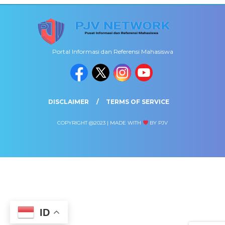
Portal Informasi dan Referensi Mahasiswa
DISCLAIMER
TERMS OF SERVICE
COPYRIGHT @2023 | MADE WITH
BY PJV
ID