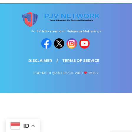
Portal Informasi dan Referensi Mahasiswa
DISCLAIMER
TERMS OF SERVICE
COPYRIGHT @2023 | MADE WITH
BY PJV
ID