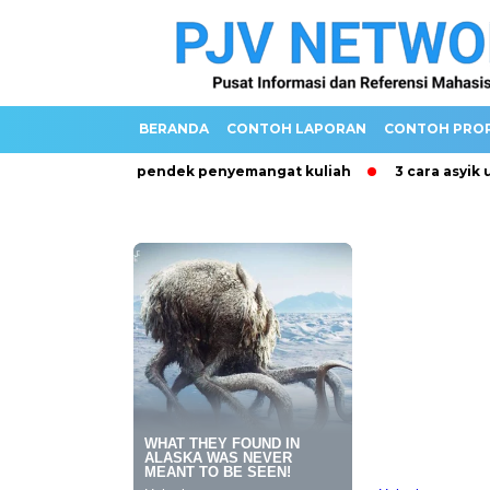
BERANDA
CONTOH LAPORAN
CONTOH PRO
Kata Mutiara pendek penyemangat kuliah
3 cara asyik untu