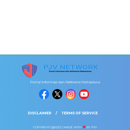
Portal Informasi dan Referensi Mahasiswa
DISCLAIMER
TERMS OF SERVICE
COPYRIGHT @2023 | MADE WITH
BY PJV