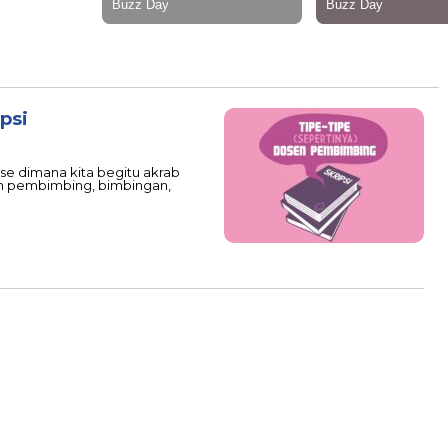
psi
e dimana kita begitu akrab
sen pembimbing, bimbingan,