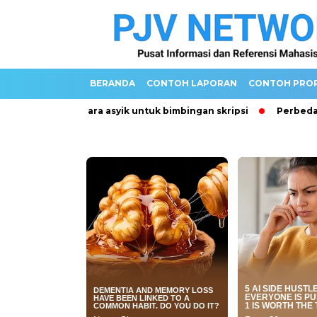
BERANDA
CONTOH LAPORAN
CONTOH PRO
liah
3 cara asyik untuk bimbingan skripsi
Perbedaan In