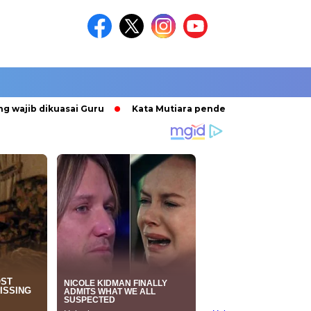
jib dikuasai Guru
Kata Mutiara pendek penyemangat kuliah