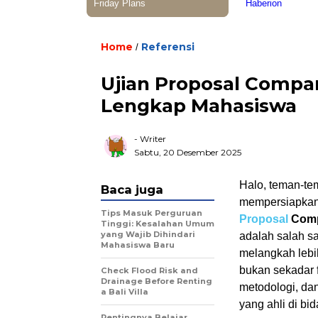
Home
Referensi
/
Ujian Proposal Compa
Lengkap Mahasiswa
- Writer
Sabtu, 20 Desember 2025
Halo, teman-te
Baca juga
mempersiapkan
Tips Masuk Perguruan
Proposal
Comp
Tinggi: Kesalahan Umum
yang Wajib Dihindari
adalah salah s
Mahasiswa Baru
melangkah lebih 
bukan sekadar 
Check Flood Risk and
Drainage Before Renting
metodologi, da
a Bali Villa
yang ahli di bi
Pentingnya Belajar