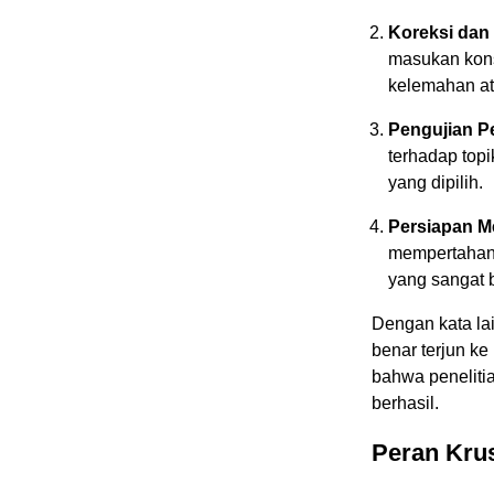
Koreksi dan
masukan konst
kelemahan at
Pengujian 
terhadap topi
yang dipilih.
Persiapan Me
mempertahank
yang sangat 
Dengan kata lai
benar terjun k
bahwa penelitia
berhasil.
Peran Krus