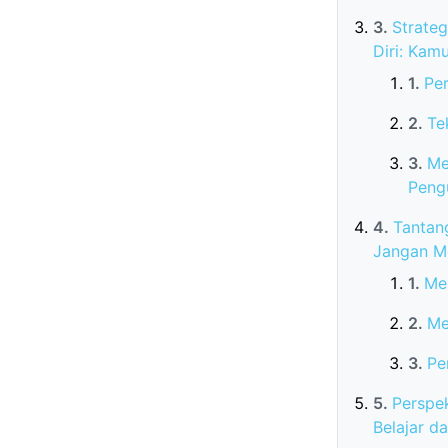
Strateg
Diri: Kamu
Pe
Te
Me
Pengu
Tantan
Jangan M
Men
Me
Pe
Perspe
Belajar d