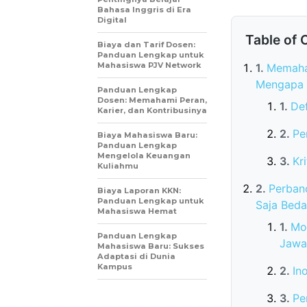
Bahasa Inggris di Era
Digital
Table of 
Biaya dan Tarif Dosen:
Panduan Lengkap untuk
Mahasiswa PJV Network
Memaham
Mengapa I
Panduan Lengkap
Dosen: Memahami Peran,
Def
Karier, dan Kontribusinya
Pe
Biaya Mahasiswa Baru:
Panduan Lengkap
Mengelola Keuangan
Kr
Kuliahmu
Perband
Biaya Laporan KKN:
Panduan Lengkap untuk
Saja Bed
Mahasiswa Hemat
Mod
Panduan Lengkap
Jawa
Mahasiswa Baru: Sukses
Adaptasi di Dunia
Kampus
In
Pe