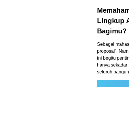
Memahami
Lingkup 
Bagimu?
Sebagai mahasis
proposal”. Na
ini begitu pen
hanya sekadar 
seluruh banguna