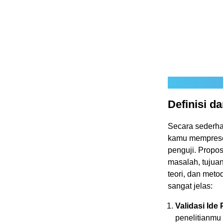
Definisi d
Secara sederha
kamu mempresen
penguji. Propo
masalah, tujuan
teori, dan met
sangat jelas:
Validasi Ide 
penelitianmu r