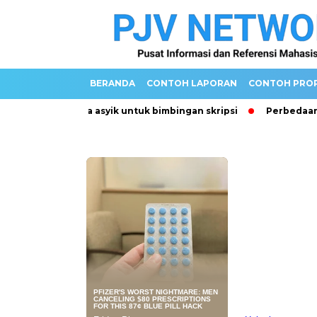
BERANDA
CONTOH LAPORAN
CONTOH PRO
h
3 cara asyik untuk bimbingan skripsi
Perbedaan Indika