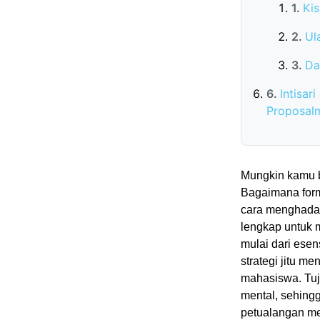
Ki
Ul
Da
Intisar
Proposal
Mungkin kamu b
Bagaimana form
cara menghadap
lengkap untuk 
mulai dari esens
strategi jitu 
mahasiswa. Tuju
mental, sehingg
petualangan me