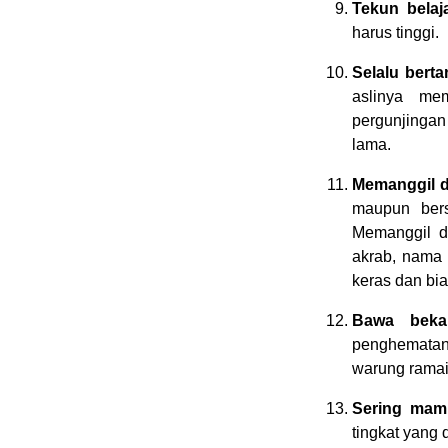
Tekun belaja
harus tinggi.
Selalu bert
aslinya me
pergunjingan
lama.
Memanggil 
maupun bers
Memanggil d
akrab, nama 
keras dan bia
Bawa beka
penghematan
warung ramai
Sering mamp
tingkat yang