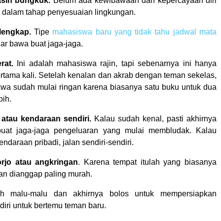
sih bungkuk.
Belum ada kewibawaan dan kepercayaan diri
 dalam tahap penyesuaian lingkungan.
lengkap.
Tipe
mahasiswa baru yang tidak tahu jadwal mata
r bawa buat jaga-jaga.
rat.
Ini adalah mahasiswa rajin, tapi sebenarnya ini hanya
ertama kali. Setelah kenalan dan akrab dengan teman sekelas,
awa sudah mulai ringan karena biasanya satu buku untuk dua
bih.
atau kendaraan sendiri.
Kalau sudah kenal, pasti akhirnya
uat jaga-jaga pengeluaran yang mulai membludak. Kalau
endaraan pribadi, jalan sendiri-sendiri.
rjo atau angkringan
. Karena tempat itulah yang biasanya
n dianggap paling murah.
ih malu-malu dan akhirnya bolos untuk mempersiapkan
diri untuk bertemu teman baru.