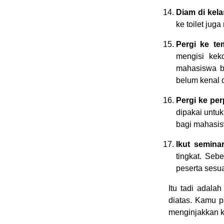
Diam di kel
ke toilet juga
Pergi ke te
mengisi kek
mahasiswa ba
belum kenal 
Pergi ke pe
dipakai untuk
bagi mahasis
Ikut seminar
tingkat. Seb
peserta sesua
Itu tadi adal
diatas. Kamu p
menginjakkan k