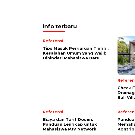
Info terbaru
Referensi
Tips Masuk Perguruan Tinggi:
Kesalahan Umum yang Wajib
Dihindari Mahasiswa Baru
Referen
Check F
Drainag
Bali Vill
Referensi
Referen
Biaya dan Tarif Dosen:
Pandua
Panduan Lengkap untuk
Memaham
Mahasiswa PJV Network
Kontrib