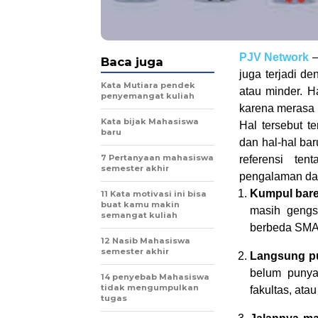
PJV Network
–
Baca juga
juga terjadi 
Kata Mutiara pendek
atau minder. Ha
penyemangat kuliah
karena merasa 
Kata bijak Mahasiswa
Hal tersebut t
baru
dan hal-hal bar
7 Pertanyaan mahasiswa
referensi t
semester akhir
pengalaman dan
Kumpul bare
11 Kata motivasi ini bisa
buat kamu makin
masih gengs
semangat kuliah
berbeda SMA
12 Nasib Mahasiswa
semester akhir
Langsung pu
belum punya
14 penyebab Mahasiswa
tidak mengumpulkan
fakultas, atau
tugas