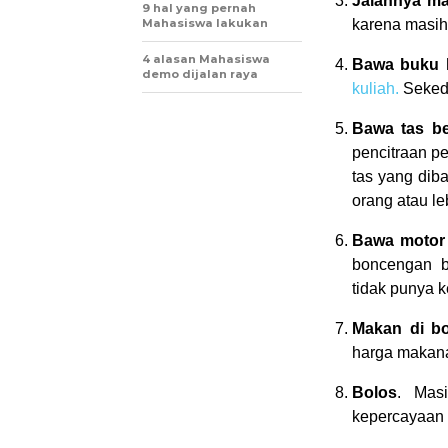
Jalannya ma
9 hal yang pernah
Mahasiswa lakukan
karena masih
4 alasan Mahasiswa
Bawa buku 
demo dijalan raya
kuliah.
Sekeda
Bawa tas be
pencitraan p
tas yang dib
orang atau le
Bawa motor 
boncengan b
tidak punya k
Makan di bo
harga makana
Bolos
. Mas
kepercayaan 