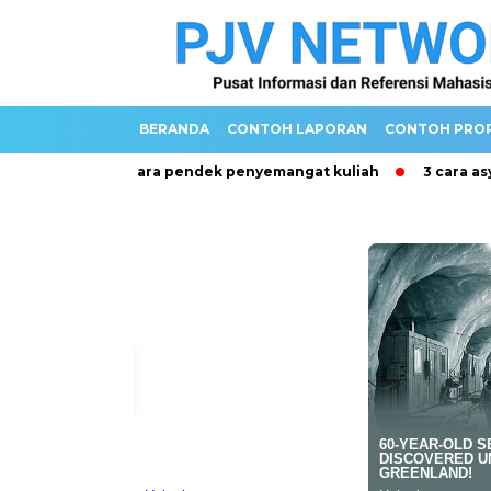
BERANDA
CONTOH LAPORAN
CONTOH PRO
Kata Mutiara pendek penyemangat kuliah
3 cara asyik unt